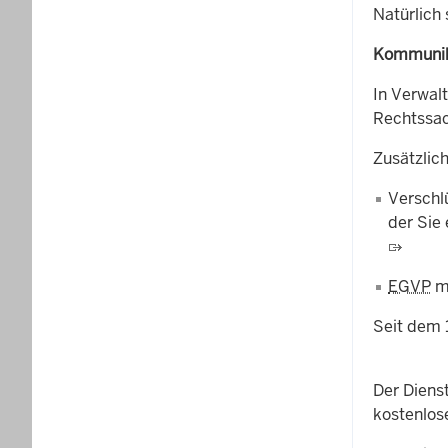
Natürlich
Kommunika
In Verwal
Rechtssac
Zusätzlic
Verschlü
der Sie 
EGVP
mi
Seit dem 
Der Dienst
kostenlos