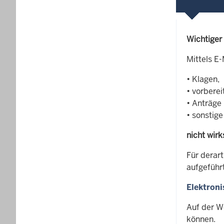
Wichtiger
Mittels E
• Klagen,
• vorberei
• Anträge
• sonstig
nicht wir
Für derar
aufgeführ
Elektron
Auf der W
können.