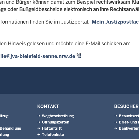
en und Bürger können damit zum Beispiel
rechtswirksam Kla
äge oder Bußgeldbescheide elektronisch an ihre Rechtsanwält
formationen finden Sie im Justizportal.:
Mein Justizpostfa
den Hinweis gelesen und möchte eine E-Mail schicken an:
lle@jva-bielefeld-senne.nrw.de
KONTAKT
BESUCHER
llzug
Wegbeschreibung
Besuchsze
Öffnungszeiten
Brief- und
 Behandlung
Haftantritt
Bankverbi
ilung
Telefonliste