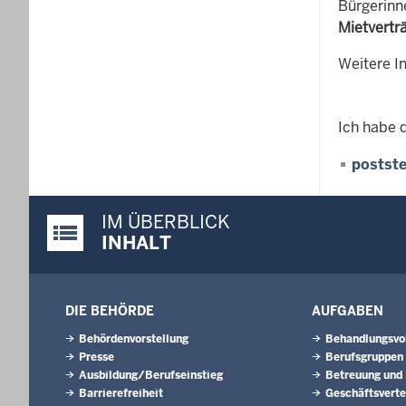
Bürgerinn
Mietvertr
Weitere In
Ich habe 
postste
IM ÜBERBLICK
Justiz-Portal im Überblick:
INHALT
DIE BEHÖRDE
AUFGABEN
Behördenvorstellung
Behandlungsvo
Presse
Berufsgruppen
Ausbildung/Berufseinstieg
Betreuung und
Barrierefreiheit
Geschäftsverte