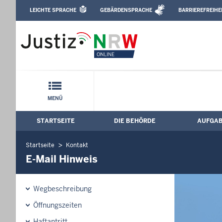
Direkt zum Inhalt
LEICHTE SPRACHE
GEBÄRDENSPRACHE
BARRIEREFREIHE
Leichte Sprache, Gebärdensprachenvideo u
Justizvollzugsanstalt Bielefeld-Senne: 
Schnellnavigation mit Volltext-Suche
MENÜ
STARTSEITE
DIE BEHÖRDE
AUFGA
Hauptmenü: Hauptnavigation
Startseite
Kontakt
E-Mail Hinweis
Wegbeschreibung
Öffnungszeiten
Haftantritt