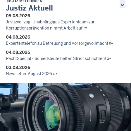
JUSTIZ MELDUNGEN
Justiz Aktuell
05.08.2026
Justizvollzug: Unabhängiges Expertenteam zur
Korruptionsprävention nimmt Arbeit auf
04.08.2026
Expertentelefon zu Betreuung und Vorsorgevollmacht
04.08.2026
RechtSpecial - Schiedsleute helfen Streit schlichten!
03.08.2026
Newsletter August 2026
27.07.2026
Dein Mut findet Rückhalt: Die Justiz NRW unterstützt
Informationskampagne gegen häusliche Gewalt
10.07.2026
Anerkennung für innovative Suizidpräventionsarbeit: JVA Köln
ausgezeichnet
14.07.2026