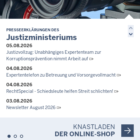
Justiz der Zukunft gemeinsam gestalten: Minister Limbach
zieht positive Bilanz des Projekts Zukunftswerkstatt Justiz
Nordrhein-Westfalen
01.07.2026
Newsletter Juli 2026
PRESSEERKLÄRUNGEN DES
Justizministeriums
30.06.2026
05.08.2026
288 Anwärterinnen und Anwärter des Jahrgangs 2024/2026
Justizvollzug: Unabhängiges Expertenteam zur
der Justizvollzugsschule NRW geehrt
Korruptionsprävention nimmt Arbeit auf
30.06.2026
04.08.2026
RechtSpecial - Schiedsleute helfen Streit schlichten!
Expertentelefon zu Betreuung und Vorsorgevollmacht
04.08.2026
RechtSpecial - Schiedsleute helfen Streit schlichten!
03.08.2026
Newsletter August 2026
27.07.2026
Dein Mut findet Rückhalt: Die Justiz NRW unterstützt
KNASTLADEN
Informationskampagne gegen häusliche Gewalt
DER ONLINE-SHOP
10.07.2026