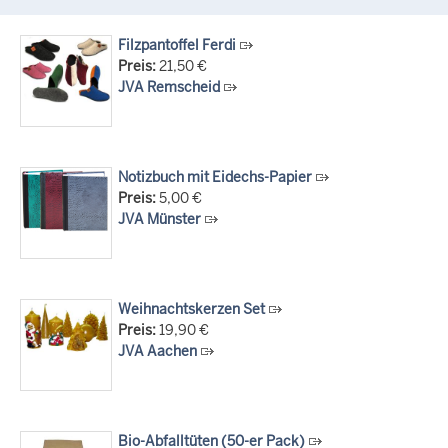
Anerkennung für innovative Suizidpräventionsarbeit: JVA Köln
ausgezeichnet
Filzpantoffel Ferdi
Preis:
21,50 €
14.07.2026
JVA Remscheid
Justiz der Zukunft gemeinsam gestalten: Minister Limbach
zieht positive Bilanz des Projekts Zukunftswerkstatt Justiz
Nordrhein-Westfalen
01.07.2026
Notizbuch mit Eidechs-Papier
Newsletter Juli 2026
Preis:
5,00 €
30.06.2026
JVA Münster
288 Anwärterinnen und Anwärter des Jahrgangs 2024/2026
der Justizvollzugsschule NRW geehrt
30.06.2026
Weihnachtskerzen Set
RechtSpecial - Schiedsleute helfen Streit schlichten!
Preis:
19,90 €
JVA Aachen
Bio-Abfalltüten (50-er Pack)